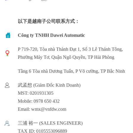
以下是越南子公司联系方式：
Công ty TNHH Dawei Automatic
P 719-720, Tòa nhà Thành Đạt 1, Số 3 Lê Thánh Tông,
Phường Máy Tơ, Quận Ngô Quyền, TP Hải Phòng
Tầng 6 Tòa nhà Dương Tuấn, P Võ cường, TP Bắc Ninh
武孟想 (Giám Đốc Kinh Doanh)
MST: 0201931305
Mobile: 0978 650 432
Email: wmx@vnfdw.com
三浦 裕一 (SALES ENGINEER)
TAX ID: 0105553096889