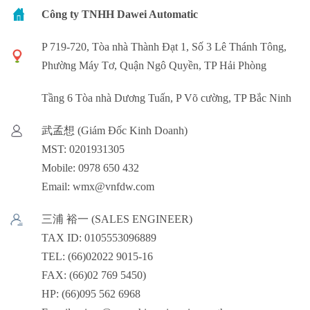
Công ty TNHH Dawei Automatic
P 719-720, Tòa nhà Thành Đạt 1, Số 3 Lê Thánh Tông,
Phường Máy Tơ, Quận Ngô Quyền, TP Hải Phòng
Tầng 6 Tòa nhà Dương Tuấn, P Võ cường, TP Bắc Ninh
武孟想 (Giám Đốc Kinh Doanh)
MST: 0201931305
Mobile: 0978 650 432
Email: wmx@vnfdw.com
三浦 裕一 (SALES ENGINEER)
TAX ID: 0105553096889
TEL: (66)02022 9015-16
FAX: (66)02 769 5450)
HP: (66)095 562 6968