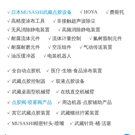
√
HOYA
√ 日本MUSASHI武藏点胶设备
√
费斯托
√
高精度涂布工具
√
非接触超声波除尘
√
无风消除静电装置
√
高频消除静电装置
√
耐腐流体元件
√
流体计量控制
√
氟树脂制元件
√
耐腐耐磨元件
√
空压组件
√
气动传送装置
√
油压缓冲器
√
电装机器人
全自动点胶机
医疗·生物·食品涂布装置
武藏点胶控制器
双液点胶设备
武藏桌面型机械臂
在线直交机械臂
点胶阀·喷雾阀产品
周边机器·点胶辅助产品
其它武藏点胶装置
武藏螺丝拧紧装置
MUSASHI精密针头·喷嘴
武藏针筒·桶·活塞