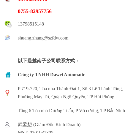
0755-82957756
13798515148
shuang.zhang@szfdw.com
以下是越南子公司联系方式：
Công ty TNHH Dawei Automatic
P 719-720, Tòa nhà Thành Đạt 1, Số 3 Lê Thánh Tông,
Phường Máy Tơ, Quận Ngô Quyền, TP Hải Phòng
Tầng 6 Tòa nhà Dương Tuấn, P Võ cường, TP Bắc Ninh
武孟想 (Giám Đốc Kinh Doanh)
MST: 0201931305