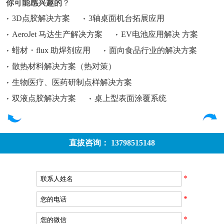
你可能感兴趣的
？
3D点胶解决方案
3轴桌面机台拓展应用
AeroJet 马达生产解决方案
EV电池应用解决 方案
蜡材・flux 助焊剂应用
面向食品行业的解决方案
散热材料解决方案（热对策）
生物医疗、医药研制点样解决方案
双液点胶解决方案
桌上型表面涂覆系统
直拔咨询： 13798515148
*
*
*